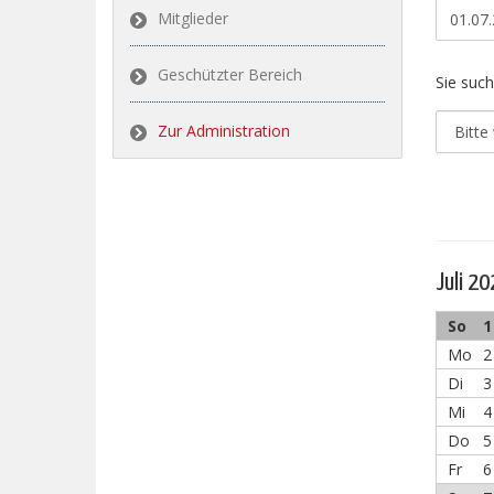
Mitglieder
Geschützter Bereich
Sie such
Zur Administration
Juli 2
So
1
Mo
2
Di
3
Mi
4
Do
5
Fr
6