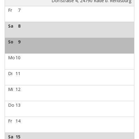
Dorfstraße 4, 24790 Rade b. Rendsburg
Fr
7
Sa
8
So
9
Mo
10
Di
11
Mi
12
Do
13
Fr
14
Sa
15