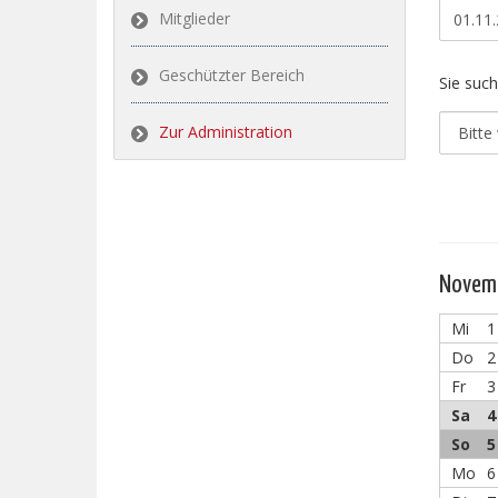
Mitglieder
Geschützter Bereich
Sie such
Zur Administration
Novem
Mi
1
Do
2
Fr
3
Sa
4
So
5
Mo
6