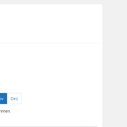
ov
Dez
ehmen.