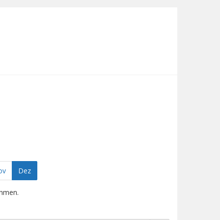
ov
Dez
ehmen.