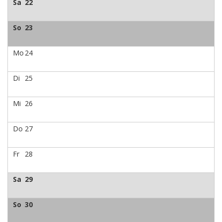
Sa
22
So
23
Mo
24
Di
25
Mi
26
Do
27
Fr
28
Sa
29
So
30