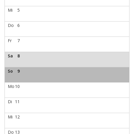
Mi
5
Do
6
Fr
7
Sa
8
So
9
Mo
10
Di
11
Mi
12
Do
13